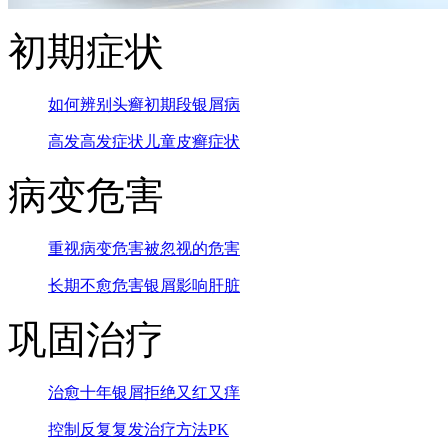
初期症状
如何辨别头癣
初期段银屑病
高发高发症状
儿童皮癣症状
病变危害
重视病变危害
被忽视的危害
长期不愈危害
银屑影响肝脏
巩固治疗
治愈十年银屑
拒绝又红又痒
控制反复复发
治疗方法PK