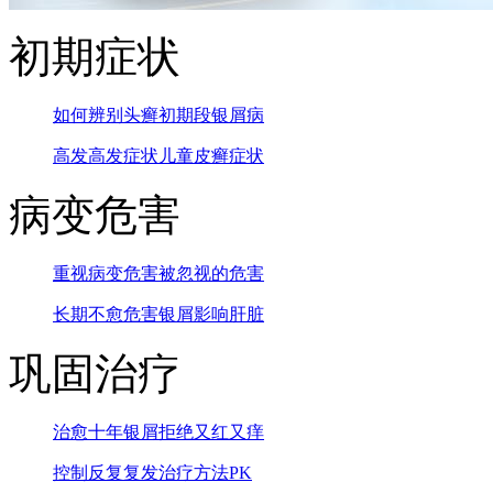
初期症状
如何辨别头癣
初期段银屑病
高发高发症状
儿童皮癣症状
病变危害
重视病变危害
被忽视的危害
长期不愈危害
银屑影响肝脏
巩固治疗
治愈十年银屑
拒绝又红又痒
控制反复复发
治疗方法PK