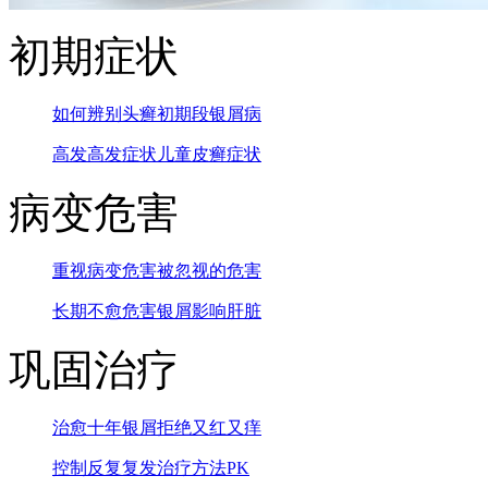
初期症状
如何辨别头癣
初期段银屑病
高发高发症状
儿童皮癣症状
病变危害
重视病变危害
被忽视的危害
长期不愈危害
银屑影响肝脏
巩固治疗
治愈十年银屑
拒绝又红又痒
控制反复复发
治疗方法PK