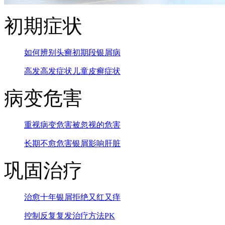
初期症状
如何辨别头癣
初期段银屑病
高发高发症状
儿童皮癣症状
病变危害
重视病变危害
被忽视的危害
长期不愈危害
银屑影响肝脏
巩固治疗
治愈十年银屑
拒绝又红又痒
控制反复复发
治疗方法PK