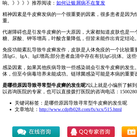
响。》》》》推荐阅读：
如何让银屑病不在复发
精神因素是牛皮癣发病的一个很重要的因素，很多患者是因为
重。
代谢障碍也是引发牛皮癣的一大原因，大家都知道皮肤也是一
糖、尿酸、钾等增高，叶酸含量降低，但皆未能作出肯定结论
免疫功能紊乱导致牛皮癣发作，皮肤是人体免疫的一个比较重
清IgG、IgA、IgE增高;部分患者血清中存在有抗IgG抗体。
感染因素，如果其他疾病导致一些感染就会引发牛皮癣的发生
体，但至今病毒培养未能成功。链球菌感染可能是本病的重要
是哪些原因导致寻常型牛皮癣的发生呢?
以上就是小编所了解到
以咨询医院的专家，也可以直接拨打医院的咨询电话：15002
关键词标签：
是哪些原因导致寻常型牛皮癣的发生呢
文章地址：
http://www.cdpfb028.com/fx/xcx/515.html