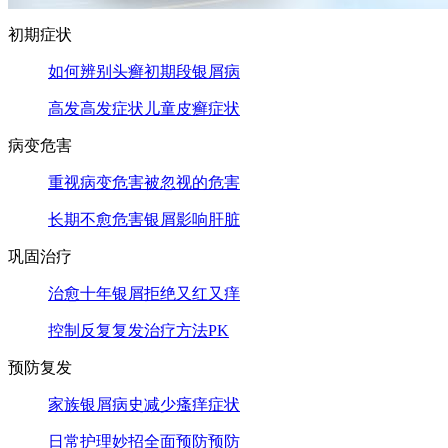
初期症状
如何辨别头癣
初期段银屑病
高发高发症状
儿童皮癣症状
病变危害
重视病变危害
被忽视的危害
长期不愈危害
银屑影响肝脏
巩固治疗
治愈十年银屑
拒绝又红又痒
控制反复复发
治疗方法PK
预防复发
家族银屑病史
减少瘙痒症状
日常护理妙招
全面预防预防